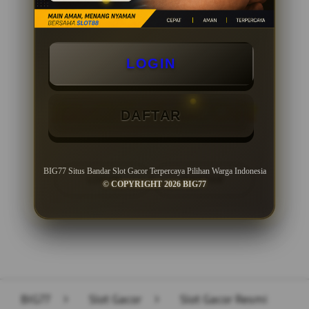
Minimal Withdraw Rp 50.000
LOGIN
DAFTAR
BIG77 Situs Bandar Slot Gacor Terpercaya Pilihan Warga Indonesia
LOGIN
DAFTAR
© COPYRIGHT 2026 BIG77
Layer Popup Close
BIG77
>
Slot Gacor
>
Slot Gacor Resmi