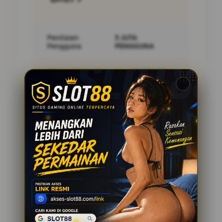
Penilaian
5 JUTA
Pengguna
PENGGUNA
Minimal Deposit
10.000 Ribu
Layanan Support
24/7
Platform
Multi-Device
PENAWARAN SPESIAL
BONUS NEW MEMBER 10%
Minimal Deposit Rp. 10.000