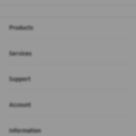
Buka
Footer Navigation
Products
Buka
Services
Buka
Support
Buka
Account
Buka
Information